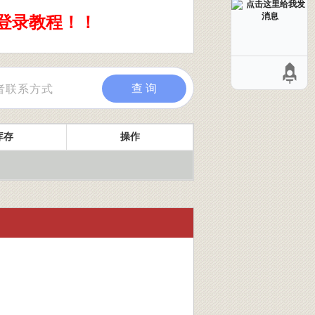
登录教程！！
查 询
库存
操作