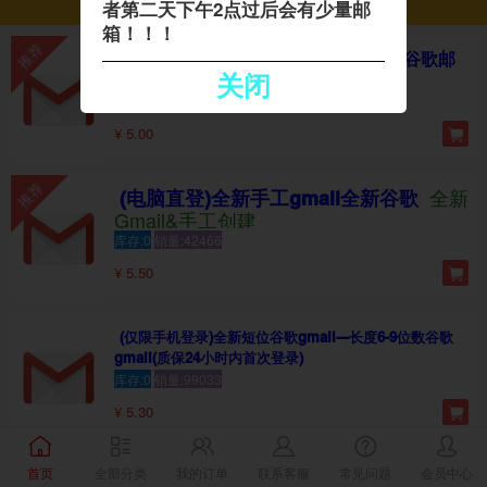
者第二天下午2点过后会有少量邮
谷歌邮箱
箱！！！
(仅手机或手机模拟器登录全新全新—谷歌邮
关闭
箱（-售后24小时内首登)）gmail
库存:0
销量:70249
¥ 5.00
全新
(电脑直登)全新手工gmail全新谷歌
Gmail&手工创建
库存:0
销量:42466
¥ 5.50
(仅限手机登录)全新短位谷歌gmail---长度6-9位数谷歌
gmail(质保24小时内首次登录)
库存:0
销量:99033
¥ 5.30
首页
全部分类
我的订单
联系客服
常见问题
会员中心
(点击商品查看登录教程)—可做任何项目—2fa满