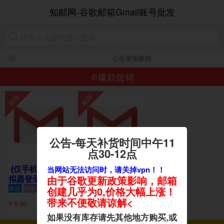
粤ICP备15030033号 © 2019-2025 133google.com 版权所有
知
知邮网-谷歌邮箱Gmail账号批发
邮网
公告使用教程
爆款促销
公告-每天补货时间中午11
点30-12点
(电脑直登)全
(仅手机或手机模
当网站无法访问时，请关掉vpn！！
新手工gmail全
拟器登录全新全
由于谷歌更新政策影响，邮箱
全新
新谷歌
新—谷歌邮箱（-
库存:
销量:70249
库存:
销量:42466
创建几乎为0,价格大幅上涨！
Gmail&手工创
售后24小时内首
带来不便敬请谅解<
¥ 5.00
¥ 5.50
登)）gmail
建
如果没有库存请先其他地方购买,或